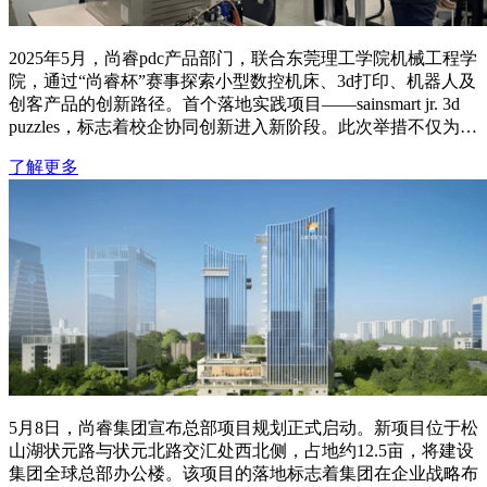
2025年5月，尚睿pdc产品部门，联合东莞理工学院机械工程学
院，通过“尚睿杯”赛事探索小型数控机床、3d打印、机器人及
创客产品的创新路径。首个落地实践项目——sainsmart jr. 3d
puzzles，标志着校企协同创新进入新阶段。此次举措不仅为产
品迭代注入创新动力，也搭建了校企联合培养人才的平台，体
了解更多
现了尚睿在产学研创新和人才培养上的持续探索。
5月8日，尚睿集团宣布总部项目规划正式启动。新项目位于松
山湖状元路与状元北路交汇处西北侧，占地约12.5亩，将建设
集团全球总部办公楼。该项目的落地标志着集团在企业战略布