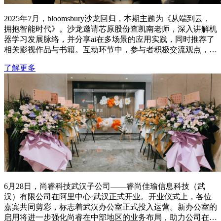
2025年7月，bloomsbury沙龙回归，本期主题为《从端到云，
拥抱智能时代》。沙龙邀请芯原股份查凯南老师，深入讲解机
器学习发展脉络，并分享ai在多场景的应用实践，同时推荐了
相关影视作品与书籍。互动环节中，参与者积极交流观点，沙
龙促进了行业内对ai技术趋势的理解与探讨，推动了智能时代
了解更多
的实践思考。
6月28日，尚睿科技武汉子公司——睿尚佳瑜信息科技（武
汉）有限公司在阿里中心·武汉正式开业。开业仪式上，各位
嘉宾共同剪彩，标志着武汉办公室正式投入运营。新办公室的
启用将进一步强化尚睿在中部地区的业务布局，助力公司在区