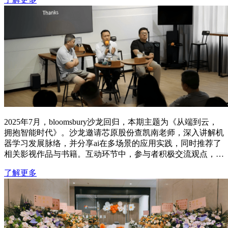
2025年7月，bloomsbury沙龙回归，本期主题为《从端到云，
拥抱智能时代》。沙龙邀请芯原股份查凯南老师，深入讲解机
器学习发展脉络，并分享ai在多场景的应用实践，同时推荐了
相关影视作品与书籍。互动环节中，参与者积极交流观点，沙
龙促进了行业内对ai技术趋势的理解与探讨，推动了智能时代
了解更多
的实践思考。