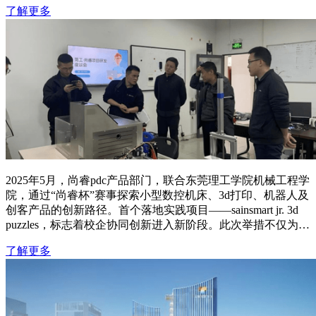
了解更多
2025年5月，尚睿pdc产品部门，联合东莞理工学院机械工程学
院，通过“尚睿杯”赛事探索小型数控机床、3d打印、机器人及
创客产品的创新路径。首个落地实践项目——sainsmart jr. 3d
puzzles，标志着校企协同创新进入新阶段。此次举措不仅为产
品迭代注入创新动力，也搭建了校企联合培养人才的平台，体
了解更多
现了尚睿在产学研创新和人才培养上的持续探索。